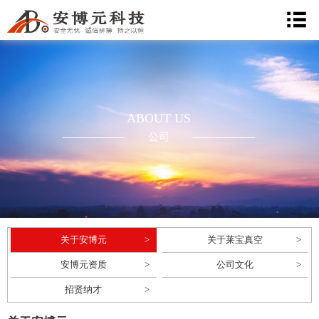
ABOUT US
公司
关于安博元
关于莱宝真空
安博元资质
公司文化
招贤纳才