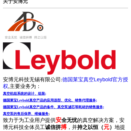
关于安博元
安博元科技无锡有限公司:
德国莱宝真空Leybold官方授
权
,主要业务为：
真空机组系统的设计、组装;
德国莱宝Leybold真空产品的应用选型、优化、销售代理服务;
德国莱宝Leybold真空产品的备件、真空泵滤芯等耗材的销售服务;
真空泵的售后保养、维修服务
;
安
致力于为工业用户提供
全无忧
的真空解决方案，安
搏
元
博元科技全体员工
诚信拼
，并
持之以
恒（
）
地提